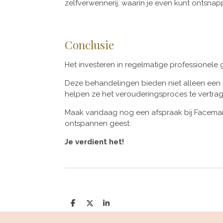
zelfverwennerij, waarin je even kunt ontsnap
Conclusie
Het investeren in regelmatige professionele
Deze behandelingen bieden niet alleen een d
helpen ze het verouderingsproces te vertr
Maak vandaag nog een afspraak bij Faceman
ontspannen geest.
Je verdient het!
D
D
S
e
e
h
l
e
a