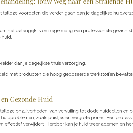
behandeling: Jouw Weg naar een Stralende H
ng biedt talloze voordelen die verder gaan dan je
aarom het belangrijk is om regelmatig een professionele gezich
 huid.
eider dan je dagelijkse thuis verzorging.
deld met producten die hoog gedoseerde werkstoffen bevatte
e en Gezonde Huid
talloze onzuiverheden, van vervuiling tot dode huidcellen en o
huidproblemen, zoals puistjes en vergrote poriën. Een profes
ffectief verwijdert. Hierdoor kan je huid weer ademen en herste