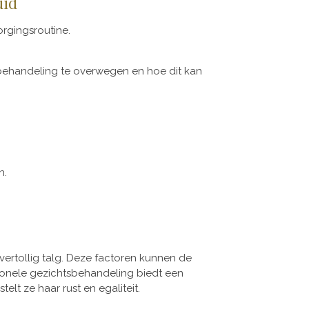
uid
 dagelijkse huidverzorgingsroutine.
tsbehandeling te overwegen en hoe dit kan
n.
vertollig talg. Deze factoren kunnen de
sionele gezichtsbehandeling biedt een
lt ze haar rust en egaliteit.