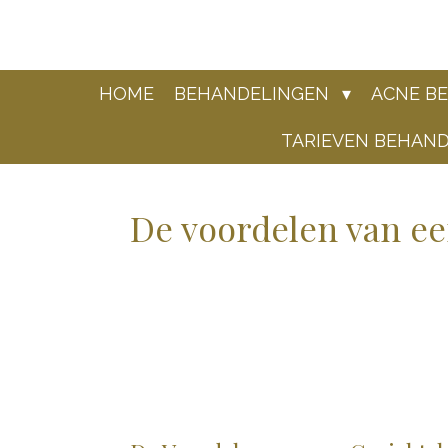
Ga
direct
naar
de
HOME
BEHANDELINGEN
ACNE B
hoofdinhoud
TARIEVEN BEHAN
De voordelen van ee