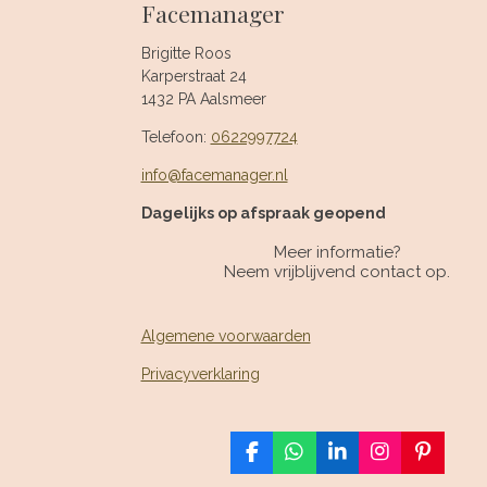
Facemanager
e
l
r
n
e
Brigitte Roos
Karperstraat 24
1432 PA Aalsmeer
Telefoon:
0622997724
info@facemanager.nl
Dagelijks op afspraak geopend
Meer informatie?
Neem vrijblijvend contact op.
Algemene voorwaarden
Privacyverklaring
F
W
L
I
P
a
h
i
n
i