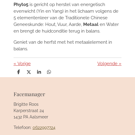
Phyto5
is gericht op herstel van energetisch
evenwicht (Yin en Yang) in het lichaam volgens de
5 elementenleer van de Traditionele Chinese
Geneeskunde: Hout, Vuur, Aarde,
Metaal
en Water
en brengt de huidconditie terug in balans.
Geniet van de herfst met het metaalelement in
balans.
«
Vorige
Volgende
»
D
D
S
D
e
e
h
e
l
e
a
l
e
l
r
e
n
e
n
Facemanager
Brigitte Roos
Karperstraat 24
1432 PA Aalsmeer
Telefoon:
0622997724