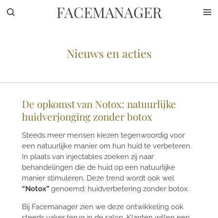
FACEMANAGER
Ga
direct
naar
de
Nieuws en acties
hoofdinhoud
De opkomst van Notox: natuurlijke
huidverjonging zonder botox
Steeds meer mensen kiezen tegenwoordig voor
een natuurlijke manier om hun huid te verbeteren.
In plaats van injectables zoeken zij naar
behandelingen die de huid op een natuurlijke
manier stimuleren. Deze trend wordt ook wel
“Notox”
genoemd: huidverbetering zonder botox.
Bij Facemanager zien we deze ontwikkeling ook
steeds vaker terug in de salon. Klanten willen een