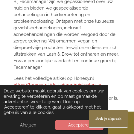
Bij Facemanager zijn we gepassioneerd over uw
huid en bieden we gespecialiseerde
behandelingen in huidverbetering en
probleemoplossing. Ontspan met onze luxueuze
gezichtsbehandelingen, inclusief
acnebehandelingen die worden vergoed door de
zorgverzekering. Wij omarmen vegan en
dierproefvrije producten, terwijl onze diensten zich
uitstrekken van Lash & Brow tot ontharen en meer.
Ervaar persoonlijke aandacht en continue groei bij
Facemanager.
Lees het volledige artikel op Honesy.nl
https://honesy.nl/de-schoonheidssalon-in-
Deze website maakt gebruik van cookies om uw
aalsmeer-facemanager
en ontdek waarom
ervaring te verbeteren en op maat gemaakte
Facemanager dé schoonheidssalon in Aalsmeer is.
advertenties weer te geven. Door op
‘Accepteren’ te klikken, gaat u akkoord met het
gebruik van alle cookies.
Boek je afspraak
Afwijzen
Accepteren
E-mailadres
Instagram
WhatsApp